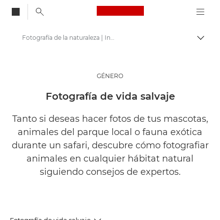
Canon Logo, back to
Fotografía de la naturaleza | Inspírate
Activ
Canon
Inspírate | Sugerencias de fotografía e impresión y guías para compradores
GÉNERO
Historias sobre fotografía y creatividad
Fotografía de vida salvaje
Tanto si deseas hacer fotos de tus mascotas,
animales del parque local o fauna exótica
durante un safari, descubre cómo fotografiar
animales en cualquier hábitat natural
siguiendo consejos de expertos.
Fotografía de vida salvaje