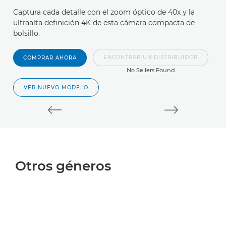
C
Captura cada detalle con el zoom óptico de 40x y la
E
ultraalta definición 4K de esta cámara compacta de
bolsillo.
C
R,
ENCONTRAR UN DISTRIBUIDOR
COMPRAR AHORA
di
No Sellers Found
VER NUEVO MODELO
Otros géneros