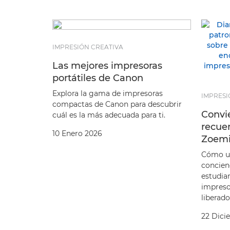
IMPRESIÓN CREATIVA
Las mejores impresoras
portátiles de Canon
Explora la gama de impresoras
IMPRESI
compactas de Canon para descubrir
Convi
cuál es la más adecuada para ti.
recue
10 Enero 2026
Zoemi
Cómo un
concienc
estudia
impreso
liberado
22 Dici