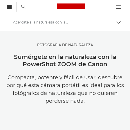
Canon Logo, back to
Acércate a la naturaleza con la PowerShot ZOOM
Activ
Canon
Inspírate | Sugerencias de fotografía e impresión y guías para compradores
FOTOGRAFÍA DE NATURALEZA
Historias sobre fotografía y creatividad
Sumérgete en la naturaleza con la
PowerShot ZOOM de Canon
Compacta, potente y fácil de usar: descubre
por qué esta cámara portátil es ideal para los
fotógrafos de naturaleza que no quieren
perderse nada.