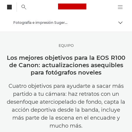
Canon Logo, back to
Fotografía e impresión Sugerencias y técnicas
Activ
Canon
Inspírate | Sugerencias de fotografía e impresión y guías para compradores
EQUIPO
Los mejores objetivos para la EOS R100
de Canon: actualizaciones asequibles
para fotógrafos noveles
Cuatro objetivos para ayudarte a sacar más
partido a tu cámara: haz retratos con un
desenfoque aterciopelado de fondo, capta la
acción deportiva desde la banda, incluye
más parte de la escena en el encuadre y
mucho más.