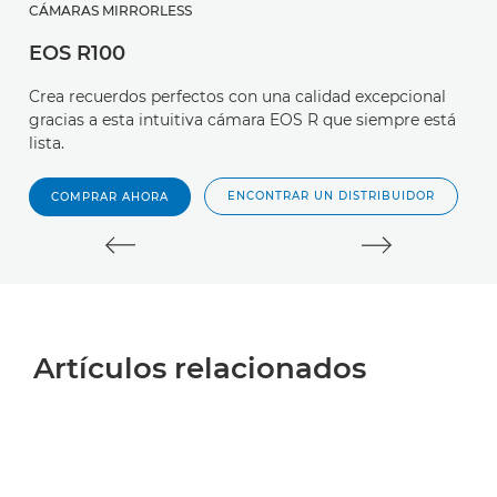
CÁMARAS MIRRORLESS
O
EOS R100
R
Crea recuerdos perfectos con una calidad excepcional
U
gracias a esta intuitiva cámara EOS R que siempre está
c
lista.
f/
ENCONTRAR UN DISTRIBUIDOR
COMPRAR AHORA
Artículos relacionados