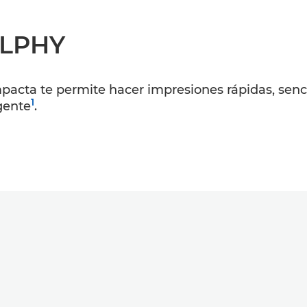
ELPHY
pacta te permite hacer impresiones rápidas, senci
1
gente
.