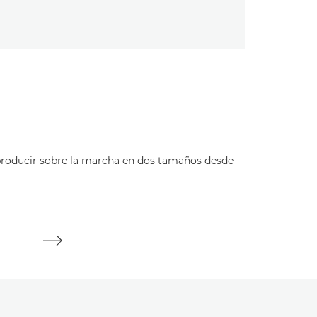
IMPRESORAS D
SELPHY CP
 producir sobre la marcha en dos tamaños desde
Crea impresio
COMPRAR A