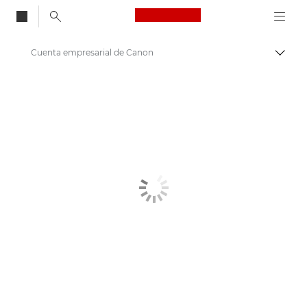
Canon Logo, back to
Cuenta empresarial de Canon
Activ
Canon