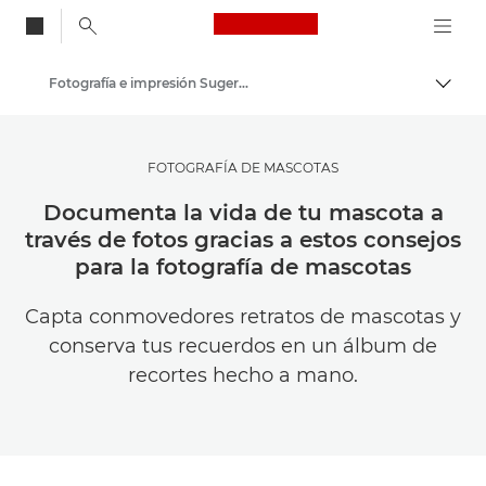
Canon Logo, back to
Fotografía e impresión Sugerencias y técnicas
Activ
Canon
Inspírate | Sugerencias de fotografía e impresión y guías para compradores
FOTOGRAFÍA DE MASCOTAS
Documenta la vida de tu mascota a
través de fotos gracias a estos consejos
para la fotografía de mascotas
Capta conmovedores retratos de mascotas y
conserva tus recuerdos en un álbum de
recortes hecho a mano.