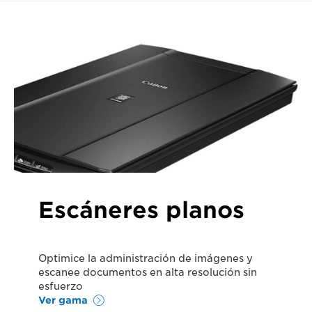
Escáneres planos
Optimice la administración de imágenes y
escanee documentos en alta resolución sin
esfuerzo
Ver gama