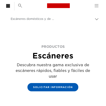
Canon Logo, back t
Escáneres domésticos y de oficina
Activ
Canon
Soluciones y servicios
Productos para empresa
PRODUCTOS
Escáneres
Descubra nuestra gama exclusiva de
escáneres rápidos, fiables y fáciles de
usar
SOLICITAR INFORMACIÓN