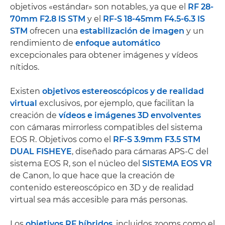
objetivos «estándar» son notables, ya que el
RF 28-
70mm F2.8 IS STM
y el
RF-S 18-45mm F4.5-6.3 IS
STM
ofrecen una
estabilización de imagen
y un
rendimiento de
enfoque automático
excepcionales para obtener imágenes y vídeos
nítidos.
Existen
objetivos estereoscópicos y de realidad
virtual
exclusivos, por ejemplo, que facilitan la
creación de
vídeos e imágenes 3D envolventes
con cámaras mirrorless compatibles del sistema
EOS R. Objetivos como el
RF-S 3.9mm F3.5 STM
DUAL FISHEYE
, diseñado para cámaras APS-C del
sistema EOS R, son el núcleo del
SISTEMA EOS VR
de Canon, lo que hace que la creación de
contenido estereoscópico en 3D y de realidad
virtual sea más accesible para más personas.
Los
objetivos RF híbridos
, incluidos zooms como el