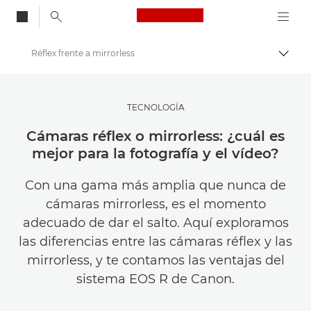
Canon Logo, back to
Réflex frente a mirrorless
Activ
Canon
Inspírate | Sugerencias de fotografía e impresión y guías para compradores
TECNOLOGÍA
Fotografía e impresión Sugerencias y técnicas
Cámaras réflex o mirrorless: ¿cuál es
mejor para la fotografía y el vídeo?
Con una gama más amplia que nunca de
cámaras mirrorless, es el momento
adecuado de dar el salto. Aquí exploramos
las diferencias entre las cámaras réflex y las
mirrorless, y te contamos las ventajas del
sistema EOS R de Canon.