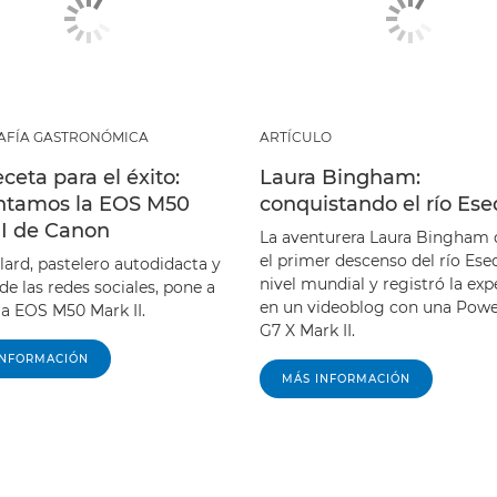
AFÍA GASTRONÓMICA
ARTÍCULO
ceta para el éxito:
Laura Bingham:
ntamos la EOS M50
conquistando el río Es
II de Canon
La aventurera Laura Bingham d
el primer descenso del río Ese
lard, pastelero autodidacta y
nivel mundial y registró la exp
 de las redes sociales, pone a
en un videoblog con una Pow
la EOS M50 Mark II.
G7 X Mark II.
INFORMACIÓN
MÁS INFORMACIÓN