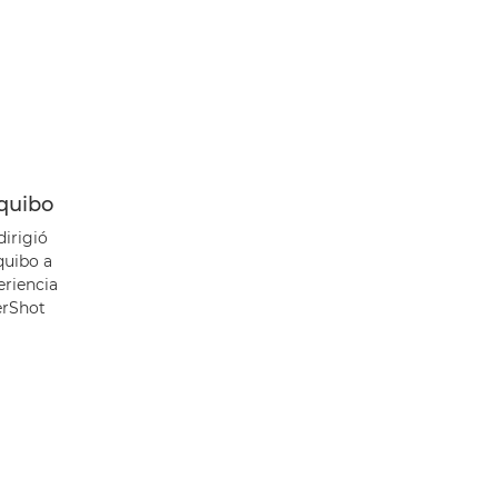
equibo
irigió
quibo a
eriencia
erShot