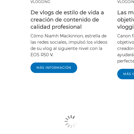
VLOGGING
VLOGGI
De vlogs de estilo de vida a
Las m
creación de contenido de
objet
calidad profesional
vlogg
Cómo Niamh Mackinnon, estrella de
Canon f
las redes sociales, impulsó los vídeos
objetivo
de su vlog al siguiente nivel con la
creador
EOS R50 V.
ayudará
perfecta
MÁS INFORMACIÓN
MÁS 