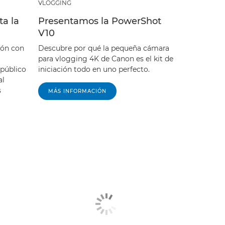
VLOGGING
ta la
Presentamos la PowerShot
V10
ión con
Descubre por qué la pequeña cámara
para vlogging 4K de Canon es el kit de
 público
iniciación todo en uno perfecto.
al
s
MÁS INFORMACIÓN