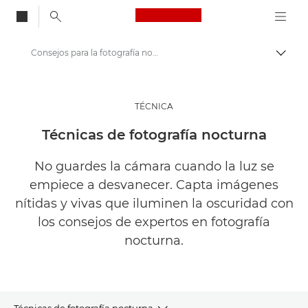
Canon Logo, back to
Consejos para la fotografía nocturna | Inspírate
Activ
Canon
Inspírate | Sugerencias de fotografía e impresión y guías para compradores
TÉCNICA
Fotografía e impresión Sugerencias y técnicas
Técnicas de fotografía nocturna
No guardes la cámara cuando la luz se
empiece a desvanecer. Capta imágenes
nítidas y vivas que iluminen la oscuridad con
los consejos de expertos en fotografía
nocturna.
Técnicas de fotografía nocturna