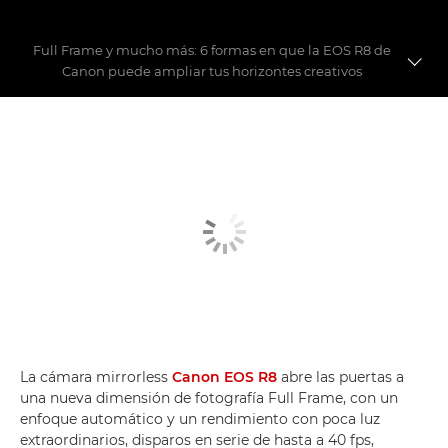
Full Frame y mucho más: 6 formas en que la EOS R8 de
Canon puede ampliar tus horizontes creativos
Primera sesión con la EOS R8
6 características clave
Comparación de la EOS R8, la EOS R7 y la EOS RP
La cámara mirrorless
Canon EOS R8
abre las puertas a
una nueva dimensión de fotografía Full Frame, con un
enfoque automático y un rendimiento con poca luz
extraordinarios, disparos en serie de hasta a 40 fps,