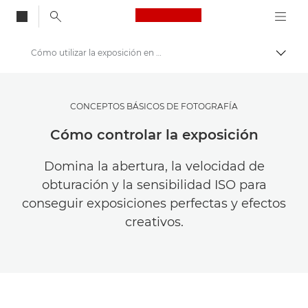
Canon Logo, back to
Cómo utilizar la exposición en fotografía
Activ
Canon
Inspírate | Sugerencias de fotografía e impresión y guías para compradores
CONCEPTOS BÁSICOS DE FOTOGRAFÍA
Fotografía e impresión Sugerencias y técnicas
Cómo controlar la exposición
Domina la abertura, la velocidad de
obturación y la sensibilidad ISO para
conseguir exposiciones perfectas y efectos
creativos.