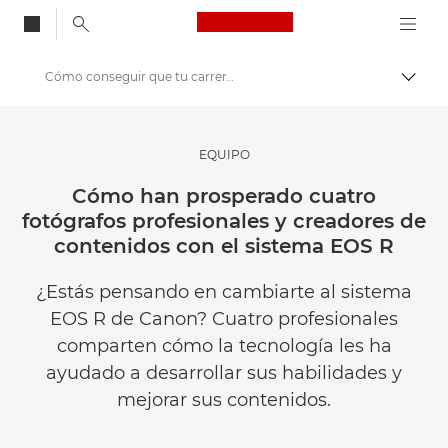
Canon Logo, back to
Cómo conseguir que tu carrera prospere con el sistema EOS R de Canon
Activ
Canon
Inspírate | Sugerencias de fotografía e impresión y guías para compradores
EQUIPO
Historias sobre fotografía y creatividad
Cómo han prosperado cuatro
fotógrafos profesionales y creadores de
contenidos con el sistema EOS R
¿Estás pensando en cambiarte al sistema
EOS R de Canon? Cuatro profesionales
comparten cómo la tecnología les ha
ayudado a desarrollar sus habilidades y
mejorar sus contenidos.