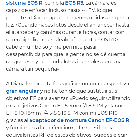
sistema EOS R
, como la
EOS R3
. La cámara es
capaz de enfocar incluso hasta -4 EV, lo que
permite a Diana captar imágenes nítidas con poca
luz. «Cuando haces fotos desde el amanecer hasta
el atardecer y caminas durante horas, contar con
un equipo ligero es ideal», afirma. «La EOS R10
cabe en un bolso y me permite pasar
desapercibida para que la gente no se dé cuenta
de que estoy haciendo fotos increíbles con una
cámara tan pequeña».
A Diana le encanta fotografiar con una perspectiva
gran angular
y no ha tenido que sustituir sus
objetivos EF para avanzar. «Puedo seguir utilizando
mis objetivos Canon EF 50mm f/1.8 STM y Canon
EF-S 10-18mm f/4.5-5.6 IS STM con mi EOS R10
gracias al
adaptador de montura Canon EF-EOS R
y funcionan a la perfección», afirma. Si buscas
equivalentes RF de estos objetivos, puedes elegir