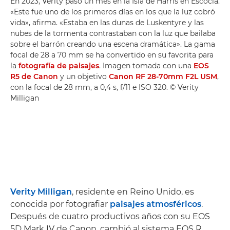
En 2023, Verity pasó un mes en la Isla de Harris en Escocia.
«Este fue uno de los primeros días en los que la luz cobró
vida», afirma. «Estaba en las dunas de Luskentyre y las
nubes de la tormenta contrastaban con la luz que bailaba
sobre el barrón creando una escena dramática». La gama
focal de 28 a 70 mm se ha convertido en su favorita para
la
fotografía de paisajes
. Imagen tomada con una
EOS
R5 de Canon
y un objetivo
Canon RF 28-70mm F2L USM
,
con la focal de 28 mm, a 0,4 s, f/11 e ISO 320. © Verity
Milligan
Verity Milligan
, residente en Reino Unido, es
conocida por fotografiar
paisajes atmosféricos
.
Después de cuatro productivos años con su EOS
5D Mark IV de Canon, cambió al sistema EOS R.