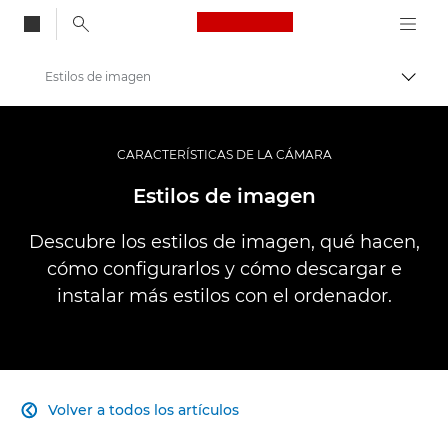
Canon Logo, back to
Estilos de imagen
Activ
Canon
Fotografías y vídeos profesionales
CARACTERÍSTICAS DE LA CÁMARA
Infobank: El punto de referencia de información sobre fotografía
Estilos de imagen
Descubre los estilos de imagen, qué hacen,
cómo configurarlos y cómo descargar e
instalar más estilos con el ordenador.
Volver a todos los artículos
