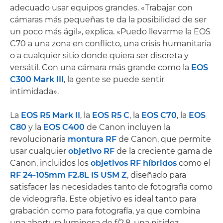
adecuado usar equipos grandes. «Trabajar con
cámaras más pequeñas te da la posibilidad de ser
un poco más ágil», explica. «Puedo llevarme la EOS
C70 a una zona en conflicto, una crisis humanitaria
o a cualquier sitio donde quiera ser discreta y
versátil. Con una cámara más grande como la
EOS
C300 Mark III
, la gente se puede sentir
intimidada».
La
EOS R5 Mark II
, la
EOS R5 C
, la
EOS C70
, la
EOS
C80
y la
EOS C400
de Canon incluyen la
revolucionaria
montura RF
de Canon, que permite
usar cualquier
objetivo RF
de la creciente gama de
Canon, incluidos los
objetivos RF híbridos
como el
RF 24-105mm F2.8L IS USM Z
, diseñado para
satisfacer las necesidades tanto de fotografía como
de videografía. Este objetivo es ideal tanto para
grabación como para fotografía, ya que combina
una abertura luminosa de f/2,8, una nitidez