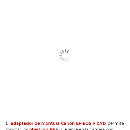
El
adaptador de montura Canon EF-EOS R 0.71x
permite
montar los
objetivos EF
Full Frame en la cámara con