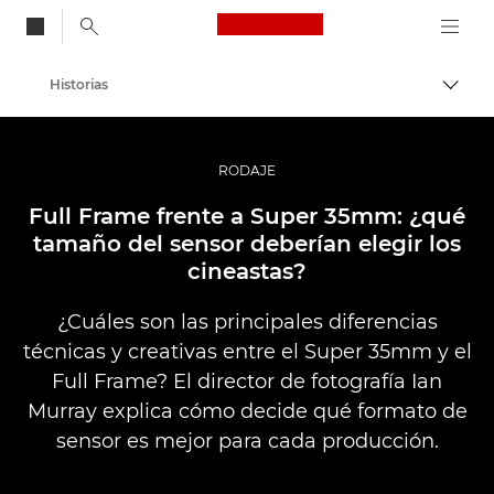
Canon Logo, back to
Historias
Activ
Canon
Fotografías y vídeos profesionales
RODAJE
Full Frame frente a Super 35mm: ¿qué
tamaño del sensor deberían elegir los
cineastas?
¿Cuáles son las principales diferencias
técnicas y creativas entre el Super 35mm y el
Full Frame? El director de fotografía Ian
Murray explica cómo decide qué formato de
sensor es mejor para cada producción.