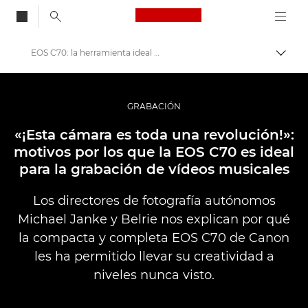
Canon Logo, back to
EOS C70: la herramienta ideal para la producción de vídeos musicales
Activ
Canon
Fotografías y vídeos profesionales
GRABACIÓN
Historias
«¡Esta cámara es toda una revolución!»:
motivos por los que la EOS C70 es ideal
para la grabación de vídeos musicales
Los directores de fotografía autónomos
Michael Janke y Belrie nos explican por qué
la compacta y completa EOS C70 de Canon
les ha permitido llevar su creatividad a
niveles nunca visto.