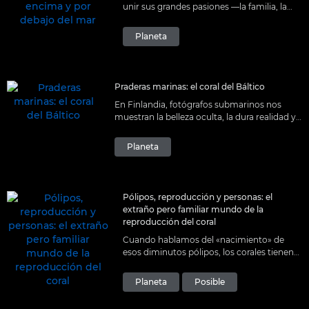
unir sus grandes pasiones —la familia, la
fotografía, la naturaleza y el océano— y
encontró una forma de vida que la llena
Planeta
por completo.
Praderas marinas: el coral del Báltico
En Finlandia, fotógrafos submarinos nos
muestran la belleza oculta, la dura realidad y
la fragilidad de las praderas marinas y
hábitats submarinos del Báltico.
Planeta
Pólipos, reproducción y personas: el
extraño pero familiar mundo de la
reproducción del coral
Cuando hablamos del «nacimiento» de
esos diminutos pólipos, los corales tienen
más de una manera de llegar al mundo, y
algunas son extrañamente familiares.
Planeta
Posible