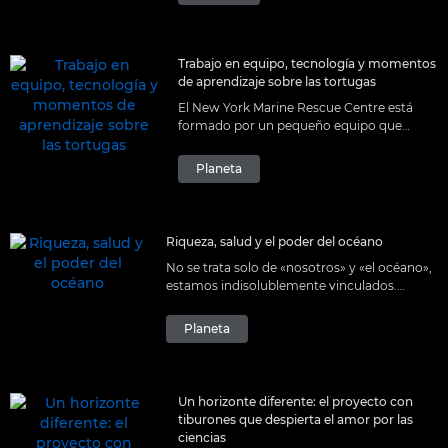
Trabajo en equipo, tecnología y momentos
de aprendizaje sobre las tortugas
El New York Marine Rescue Centre está
formado por un pequeño equipo que
realiza una gran labor. Por ello, Canon USA
les ayuda a rastrear tortugas y a formar a
Planeta
jóvenes conservacionistas.
Riqueza, salud y el poder del océano
No se trata solo de «nosotros» y «el océano»,
estamos indisolublemente vinculados.
Descubre lo importante que es nuestro
mayor aliado para nuestras vidas diarias, y
Planeta
para nuestro futuro.
Un horizonte diferente: el proyecto con
tiburones que despierta el amor por las
ciencias