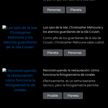
partieron de París para aprender sobre los
ecosistemas de coral con el fotógrafo y
Personas
Planeta
biólogo marino Martin Colognoli.
Los ojos de la isla: Christopher Mahoune y
los atentos guardianes de la isla Cousin.
Como jefe de los guardianes de la isla de
Cousin, Christopher Mahoune sabe cuándo
mantenerse al margen y cuándo intervenir.
Y las herramientas adecuadas le ayudan no
Planeta
Personas
solo a cuidar, sino también a compartir.
Reconstruyendo la restauración: cómo
funciona la fotogrametría de corales
Efectivamente, es un tema bastante
técnico, pero la fotogrametría permite
crear unas imágenes en 3D preciosas que
son fundamentales para medir de forma
Posible
Planeta
continua la recuperación de los corales.