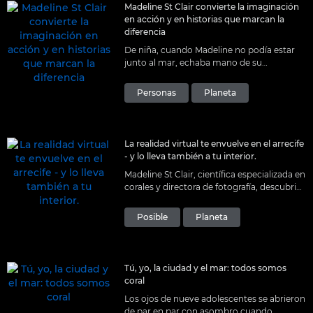
Madeline St Clair convierte la imaginación
en acción y en historias que marcan la
diferencia
De niña, cuando Madeline no podía estar
junto al mar, echaba mano de su
imaginación. Hoy, el mar es su vida y lo
comparte con el mundo.
Personas
Planeta
La realidad virtual te envuelve en el arrecife
- y lo lleva también a tu interior.
Madeline St Clair, científica especializada en
corales y directora de fotografía, descubrió
que la realidad virtual era la forma perfecta
no solo de ver la realidad de los arrecifes,
Posible
Planeta
sino también de sentirla.
Tú, yo, la ciudad y el mar: todos somos
coral
Los ojos de nueve adolescentes se abrieron
de par en par con asombro cuando