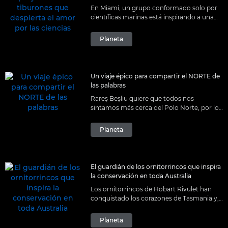
En Miami, un grupo conformado solo por
científicas marinas está inspirando a una
nueva generación de mujeres en STEM
haciendo que se encuentren cara a cara
Planeta
con tiburones.
Un viaje épico para compartir el NORTE de
las palabras
Rareș Beșliu quiere que todos nos
sintamos más cerca del Polo Norte, por lo
que se embarca en un viaje épico que nos
permitirá ver el Ártico a través de su
Planeta
objetivo.
El guardián de los ornitorrincos que inspira
la conservación en toda Australia
Los ornitorrincos de Hobart Rivulet han
conquistado los corazones de Tasmania y,
después, de toda Australia, consiguiendo
para Pete Walsh una beca de la comunidad
Planeta
de Canon durante el proceso.