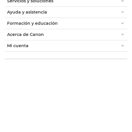
Servicios y soluciones
Ayuda y asistencia
Formación y educación
Acerca de Canon
Mi cuenta
Términos y condiciones
Aviso sobre cookies
Accesibilidad
Privacidad
Declaración sobre esclavitud moderna (PDF)
Tienda Canon oficial
Consumidor: Dónde comprar
Negocios: Dónde comprar
Ajustes de cookies
Canon Spain
Copyright 2026. Todos los derechos reservados.