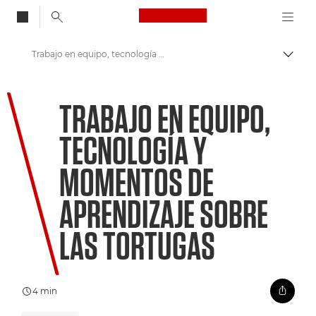
Canon Logo, back to
Trabajo en equipo, tecnología y momentos de aprendizaje sobre las tortugas
Activ
Canon
TRABAJO EN EQUIPO,
Te damos la bienvenida a VIEW
TECNOLOGÍA Y
MOMENTOS DE
APRENDIZAJE SOBRE
LAS TORTUGAS
4 min