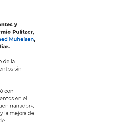
antes y
mio Pulitzer,
d Muheisen
,
iar.
o de la
entos sin
ró con
entos en el
uen narrador»,
y la mejora de
de