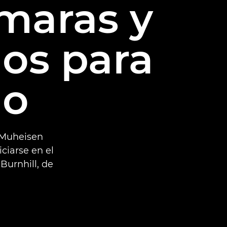
maras y
os para
go
 Muheisen
ciarse en el
Burnhill, de