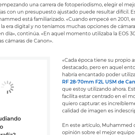
mpezando una carrera de fotoperiodismo, elegir el mej
jas con un presupuesto ajustado puede resultar difícil. E
hammed está familiarizado. «Cuando empecé en 2001, er
 la era digital y no teníamos muchas opciones de cámar
 día», continúa. «En aquel momento utilizaba la EOS 30
as cámaras de Canon».
«Cada época tiene su propio 
destacado, pero en aquel en
habría encantado poder utiliza
RF 28-70mm F2L USM de Ca
que estoy utilizando ahora. Es
facilita estar centrado en el
quiero capturar: es increíblem
calidad de imagen es indescrip
tudiando
En este artículo, Muhammed o
 o
opinión sobre el mejor equipo
rafía?