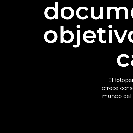
docume
objeti
c
El fotop
ofrece cons
mundo del f