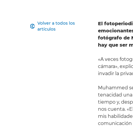
Volver a todos los
El fotoperiod

artículos
emocionantes,
fotógrafo de
hay que ser m
«A veces fotogr
cámara», expli
invadir la priv
Muhammed se e
tenacidad una
tiempo y, desp
nos cuenta. «E
mis habilidade
comunicación s