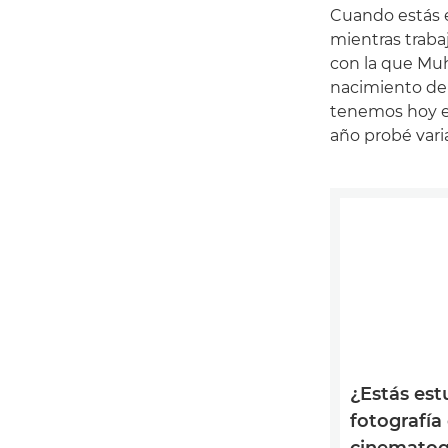
Cuando estás e
mientras traba
con la que Mu
nacimiento de
tenemos hoy en
año probé vari
¿Estás es
fotografía
cinematog