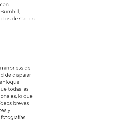
 con
Burnhill,
ductos de Canon
mirrorless de
ad de disparar
 enfoque
que todas las
onales, lo que
vídeos breves
tes y
fotografías