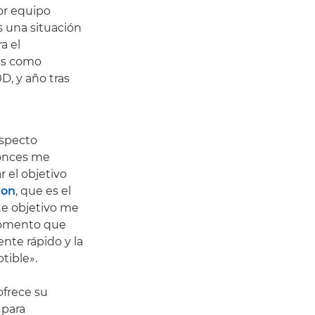
or equipo
s una situación
a el
as como
D, y año tras
aspecto
tonces me
r el objetivo
non
, que es el
te objetivo me
 momento que
ente rápido y la
tible».
frece su
 para