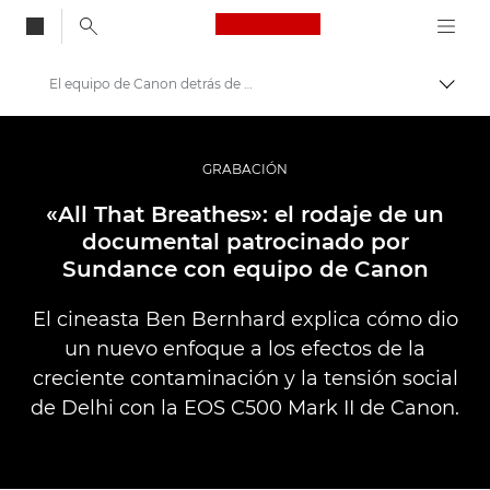
Canon Logo, back to
El equipo de Canon detrás de «All That Breathes»
Activ
Canon
Fotografías y vídeos profesionales
GRABACIÓN
Historias
«All That Breathes»: el rodaje de un
documental patrocinado por
Sundance con equipo de Canon
El cineasta Ben Bernhard explica cómo dio
un nuevo enfoque a los efectos de la
creciente contaminación y la tensión social
de Delhi con la EOS C500 Mark II de Canon.