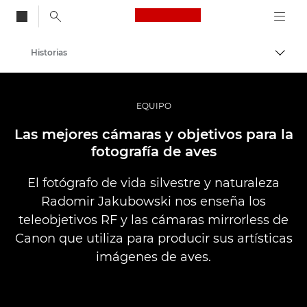
Canon Logo, back to
Historias
Activ
Canon
Fotografías y vídeos profesionales
EQUIPO
Las mejores cámaras y objetivos para la
fotografía de aves
El fotógrafo de vida silvestre y naturaleza
Radomir Jakubowski nos enseña los
teleobjetivos RF y las cámaras mirrorless de
Canon que utiliza para producir sus artísticas
imágenes de aves.