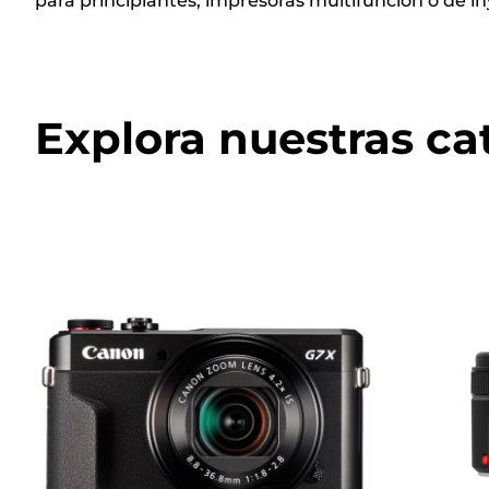
para principiantes, impresoras multifunción o de in
Explora nuestras ca