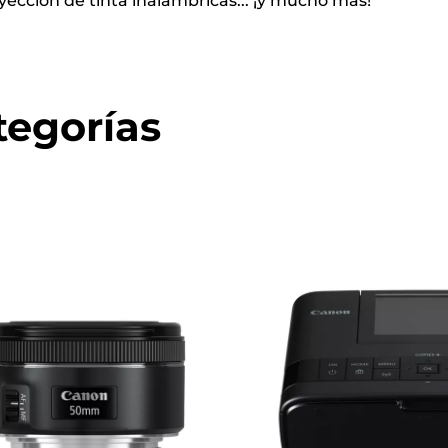
yección de tinta inalámbricas... ¡y mucho más!
tegorías