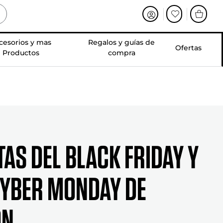
cesorios y mas
Regalos y guías de
Ofertas
Productos
compra
tas del Black Friday y
Cyber Monday de
on