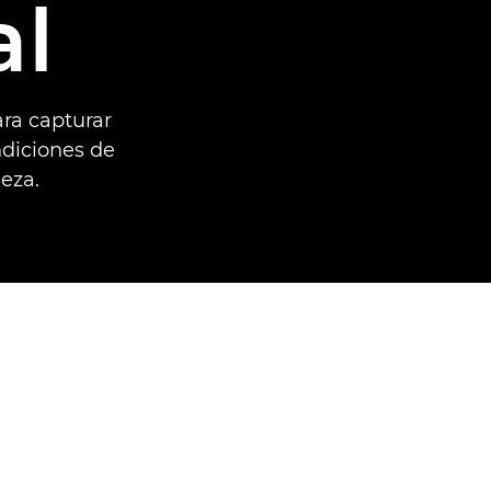
al
ra capturar
ndiciones de
leza.