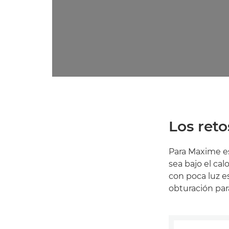
Los reto
Para Maxime es
sea bajo el cal
con poca luz es
obturación par