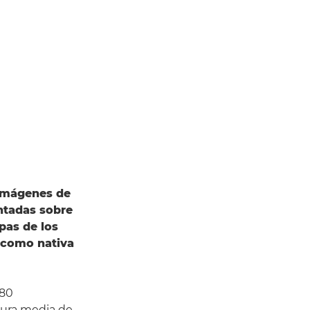
 imágenes de
entadas sobre
pas de los
 como nativa
 80
dura media de