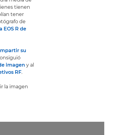
uienes tienen
olían tener
otógrafo de
a EOS R de
mpartir su
consiguió
 de imagen
y al
etivos RF
.
ir la imagen