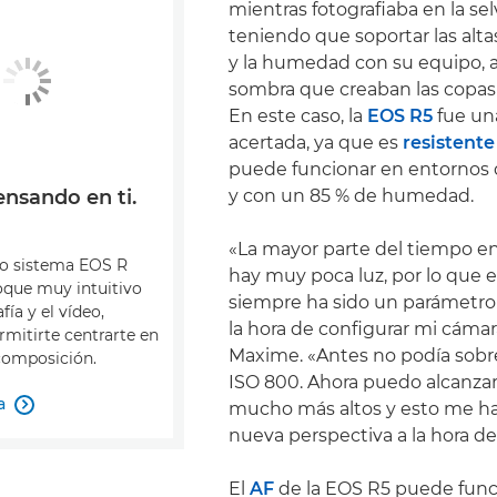
mientras fotografiaba en la selv
teniendo que soportar las alt
y la humedad con su equipo, 
sombra que creaban las copas 
En este caso, la
EOS R5
fue un
acertada, ya que es
resistente
puede funcionar en entornos 
y con un 85 % de humedad.
nsando en ti.
«La mayor parte del tiempo e
do sistema EOS R
hay muy poca luz, por lo que el
oque muy intuitivo
siempre ha sido un parámetro
fía y el vídeo,
la hora de configurar mi cáma
mitirte centrarte en
Maxime. «Antes no podía sobre
 composición.
ISO 800. Ahora puedo alcanzar
a
mucho más altos y esto me ha

nueva perspectiva a la hora de
El
AF
de la EOS R5 puede func