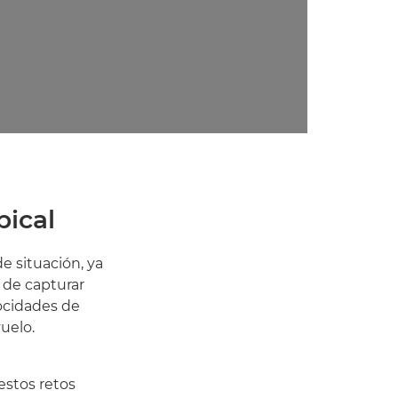
pical
e situación, ya
d de capturar
locidades de
uelo.
estos retos