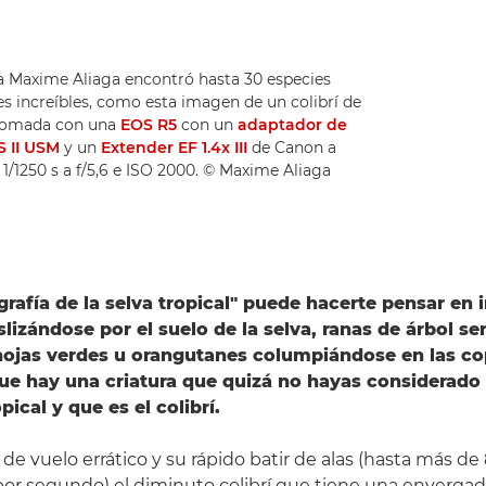
eza Maxime Aliaga encontró hasta 30 especies
es increíbles, como esta imagen de un colibrí de
n tomada con una
EOS R5
con un
adaptador de
S II USM
y un
Extender EF 1.4x III
de Canon a
/1250 s a f/5,6 e ISO 2000. © Maxime Aliaga
ografía de la selva tropical" puede hacerte pensar en
slizándose por el suelo de la selva, ranas de árbol s
ojas verdes u orangutanes columpiándose en las co
ue hay una criatura que quizá no hayas considerado
pical y que es el colibrí.
de vuelo errático y su rápido batir de alas (hasta más de
or segundo) el diminuto colibrí que tiene una enverga