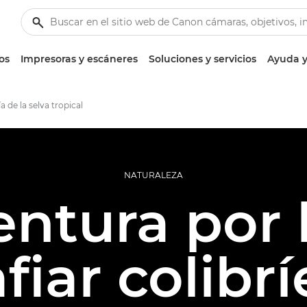
os
Impresoras y escáneres
Soluciones y servicios
Ayuda y
a de la selva tropical
NATURALEZA
ntura por l
fiar colibrí