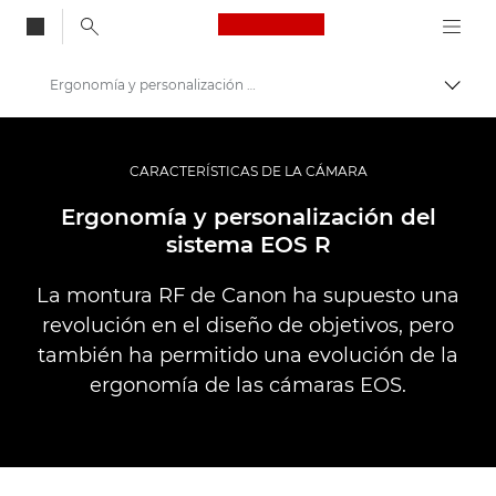
Canon Logo, back to
Ergonomía y personalización del sistema EOS R
Activ
Canon
Fotografías y vídeos profesionales
CARACTERÍSTICAS DE LA CÁMARA
Infobank: El punto de referencia de información sobre fotografía
Ergonomía y personalización del
sistema EOS R
La montura RF de Canon ha supuesto una
revolución en el diseño de objetivos, pero
también ha permitido una evolución de la
ergonomía de las cámaras EOS.