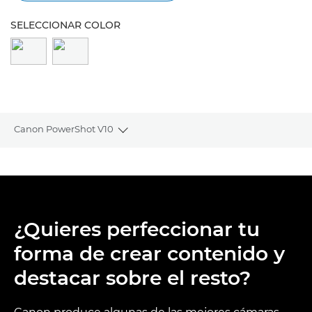
SELECCIONAR COLOR
Canon PowerShot V10
Toggle breadcrumbs
Descripción general
Especificaciones
¿Quieres perfeccionar tu
Valoraciones
forma de crear contenido y
Asistencia
destacar sobre el resto?
ENCONTRAR UN DISTRIBUIDOR