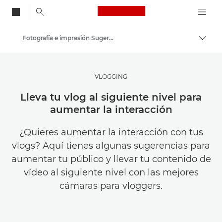
Canon Logo, back to
Fotografía e impresión Sugerencias y técnicas
Activ
Canon
Inspírate | Sugerencias de fotografía e impresión y guías para compradores
VLOGGING
Lleva tu vlog al siguiente nivel para
aumentar la interacción
¿Quieres aumentar la interacción con tus
vlogs? Aquí tienes algunas sugerencias para
aumentar tu público y llevar tu contenido de
vídeo al siguiente nivel con las mejores
cámaras para vloggers.