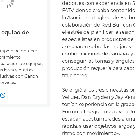
deportes con experiencia en S
FATV, donde creaba contenido
la Asociación Inglesa de Fútbol
colaboración de Red Bull con
el estrés de planificar la sesión
 equipo de
especialistas en productos de
asesoraron sobre las mejores
quipo para obtener
configuraciones de cámaras y 
soramiento
conseguir las tomas y ángulos
eparación de equipos,
producción requería para capt
adores y ofertas
traje aéreo.
clusivas con Canon
ervices.
Se eligió a los tres cineastas p

Velluet, Dan Dryden y Jay Ke
tenían experiencia en la grab
Fórmula 1, según nos revela Jon
estaban acostumbrados a una
rápida, a usar objetivos largos 
ritmo con movimiento».