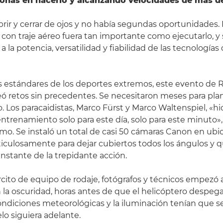
sonas en hacerlo y alcanzando velocidades de más d
rir y cerrar de ojos y no había segundas oportunidades.
o con traje aéreo fuera tan importante como ejecutarlo, 
 a la potencia, versatilidad y fiabilidad de las tecnologí
os estándares de los deportes extremos, este evento de 
ó retos sin precedentes. Se necesitaron meses para plani
o. Los paracaidistas, Marco Fürst y Marco Waltenspiel, «h
entrenamiento solo para este día, solo para este minuto»
imo. Se instaló un total de casi 50 cámaras Canon en ubi
culosamente para dejar cubiertos todos los ángulos y q
instante de la trepidante acción.
rcito de equipo de rodaje, fotógrafos y técnicos empezó a
la oscuridad, horas antes de que el helicóptero despegara
 condiciones meteorológicas y la iluminación tenían que s
lo siguiera adelante.