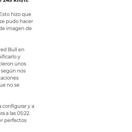
e 245 km/h.
 Esto hizo que
y se pudo hacer
as de imagen de
Red Bull en
ficarlo y
icieron unos
, según nos
caciones
ue no se
 configurar y a
 a las 05:22.
er perfectos