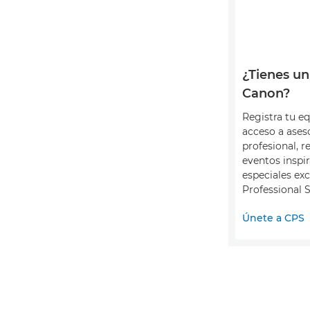
¿Tienes un
Canon?
Registra tu e
acceso a ase
profesional, r
eventos inspir
especiales ex
Professional S
Únete a CPS