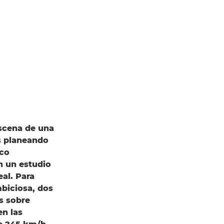
escena de una
es planeando
ico
n un estudio
eal. Para
mbiciosa, dos
s sobre
en las