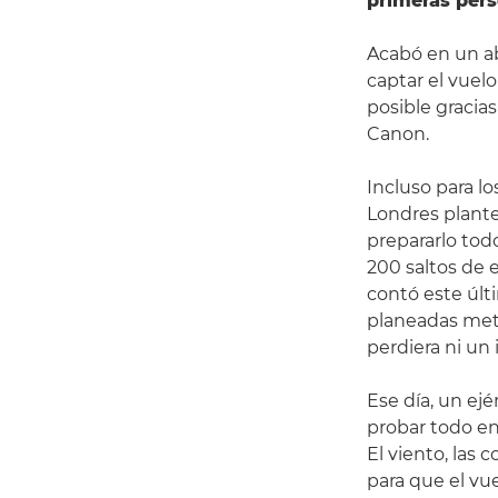
primeras per
Acabó en un ab
captar el vuel
posible gracias
Canon.
Incluso para l
Londres plante
prepararlo tod
200 saltos de 
contó este últ
planeadas meti
perdiera ni un 
Ese día, un ejé
probar todo en 
El viento, las
para que el vue