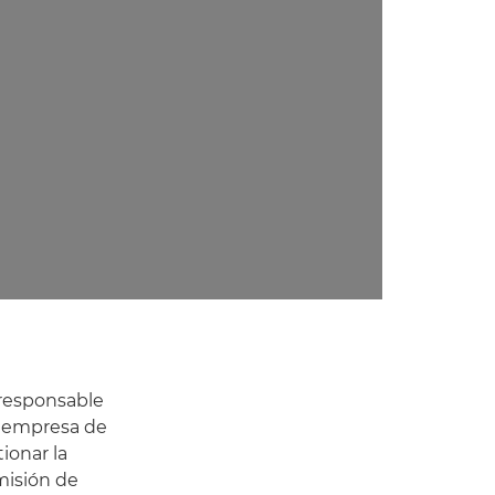
 responsable
a empresa de
ionar la
misión de