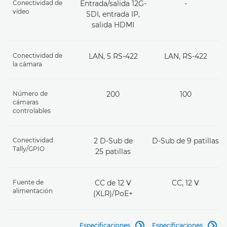
Conectividad de
Entrada/salida 12G-
-
vídeo
SDI, entrada IP,
salida HDMI
Conectividad de
LAN, 5 RS-422
LAN, RS-422
la cámara
Número de
200
100
cámaras
controlables
Conectividad
2 D-Sub de
D-Sub de 9 patillas
Tally/GPIO
25 patillas
Fuente de
CC de 12 V
CC, 12 V
alimentación
(XLR)/PoE+
Especificaciones
Especificaciones

