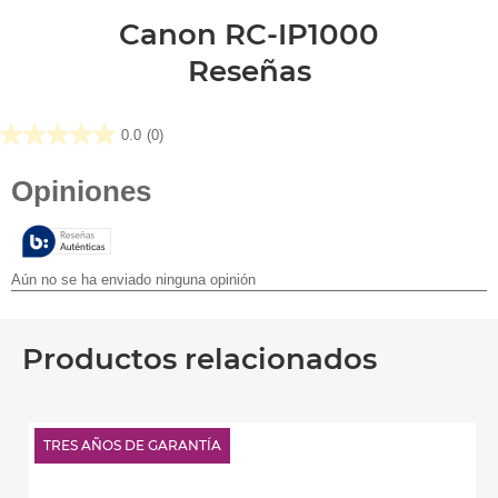
Canon RC-IP1000
Reseñas
0.0
(0)
0.0
de
5
estrellas.
Productos relacionados
TRES AÑOS DE GARANTÍA