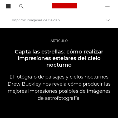
Canon Logo, back to
Imprimir imágenes de cielos nocturnos
Activ
Canon
Fotografías y vídeos profesionales
ARTÍCULO
Historias
Capta las estrellas: cómo realizar
impresiones estelares del cielo
nocturno
El fotógrafo de paisajes y cielos nocturnos
Drew Buckley nos revela cómo producir las
mejores impresiones posibles de imágenes
de astrofotografía.