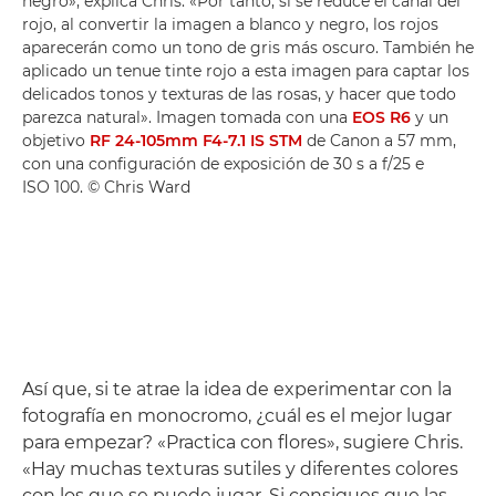
negro», explica Chris. «Por tanto, si se reduce el canal del
rojo, al convertir la imagen a blanco y negro, los rojos
aparecerán como un tono de gris más oscuro. También he
aplicado un tenue tinte rojo a esta imagen para captar los
delicados tonos y texturas de las rosas, y hacer que todo
parezca natural». Imagen tomada con una
EOS R6
y un
objetivo
RF 24-105mm F4-7.1 IS STM
de Canon a 57 mm,
con una configuración de exposición de 30 s a f/25 e
ISO 100. © Chris Ward
Así que, si te atrae la idea de experimentar con la
fotografía en monocromo, ¿cuál es el mejor lugar
para empezar? «Practica con flores», sugiere Chris.
«Hay muchas texturas sutiles y diferentes colores
con los que se puede jugar. Si consigues que las