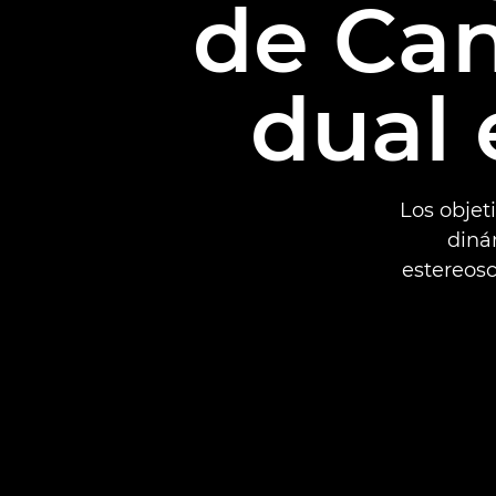
de Can
dual 
Los obje
dinám
estereosc