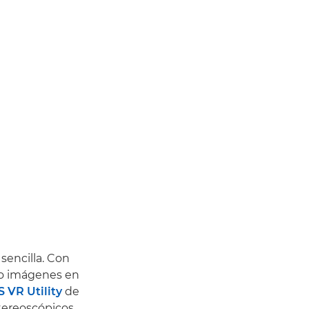
sencilla. Con
s o imágenes en
 VR Utility
de
tereoscópicos.