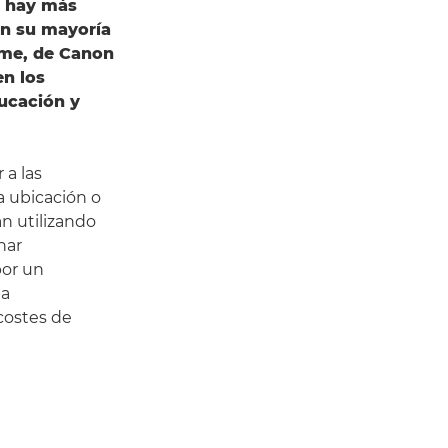
z hay más
en su mayoría
ome, de Canon
en los
ducación y
 a las
a ubicación o
án utilizando
nar
por un
ba
costes de