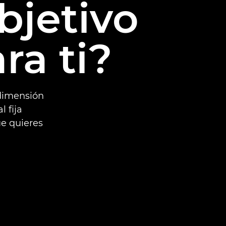
bjetivo
ra ti?
dimensión
l fija
ue quieres