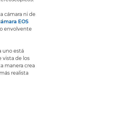
la cámara ni de
cámara EOS
co envolvente
a uno está
vista de los
ta manera crea
más realista