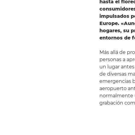
hasta el flor
consumidores 
impulsados po
Europe. «Aunq
hogares, su p
entornos de 
Más allá de pr
personas a apre
un lugar antes
de diversas ma
emergencias ba
aeropuerto ant
normalmente un
grabación como