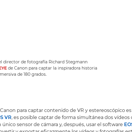
 el director de fotografía Richard Stegmann
EYE
de Canon para captar la inspiradora historia
nmersiva de 180 grados.
 Canon para captar contenido de VR y estereoscópico es 
S VR
, es posible captar de forma simultánea dos vídeo
n único sensor de cámara y, después, usar el software
EOS
vertir y exportar eficazmente los vídeos y fotografías es