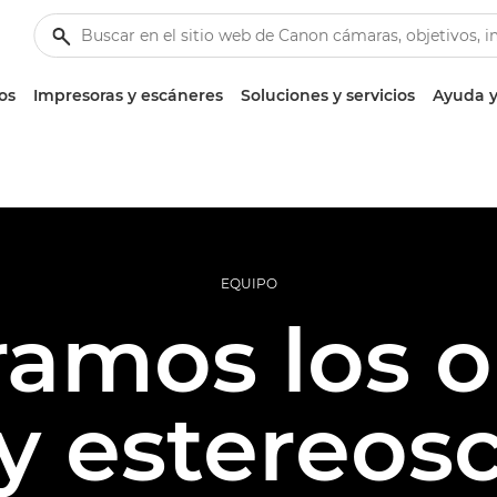
os
Impresoras y escáneres
Soluciones y servicios
Ayuda y
EQUIPO
mos los o
y estereos