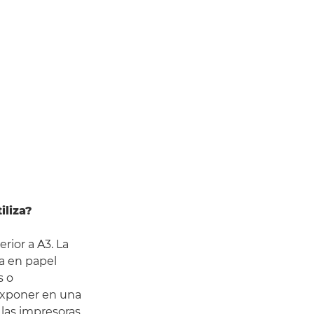
iliza?
rior a A3. La
sa en papel
s o
xponer en una
 las impresoras