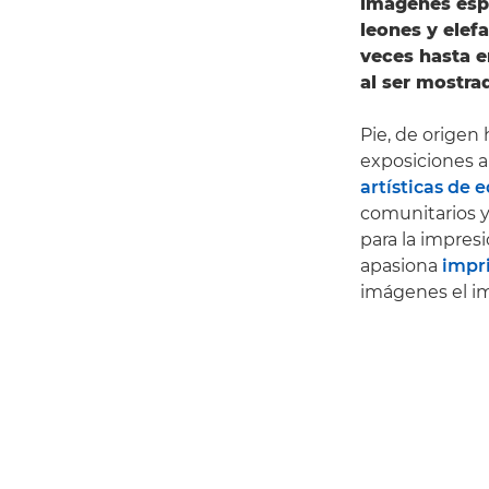
imágenes espe
leones y elef
veces hasta e
al ser mostra
Pie, de origen
exposiciones a
artísticas de 
comunitarios y
para la impres
apasiona
impri
imágenes el i