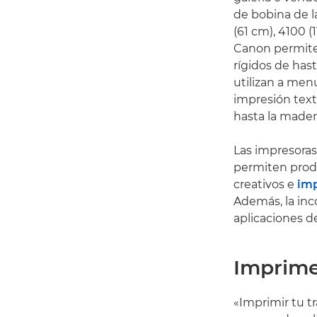
de bobina de 
(61 cm), 4100 
Canon permite
rígidos de has
utilizan a menu
impresión text
hasta la madera
Las impresora
permiten produ
creativos e
imp
Además, la inco
aplicaciones d
Imprime
«Imprimir tu t