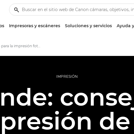
os
Impresoras y escáneres
Soluciones y servicios
Ayuda y
Consejos para la impresión fotográfica de gran formato con Canon
IMPRESIÓN
ande: conse
mpresión de