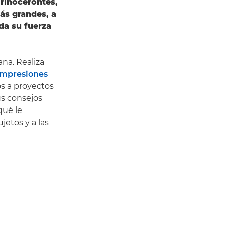
 rinocerontes,
ás grandes, a
da su fuerza
na. Realiza
impresiones
s a proyectos
us consejos
qué le
jetos y a las