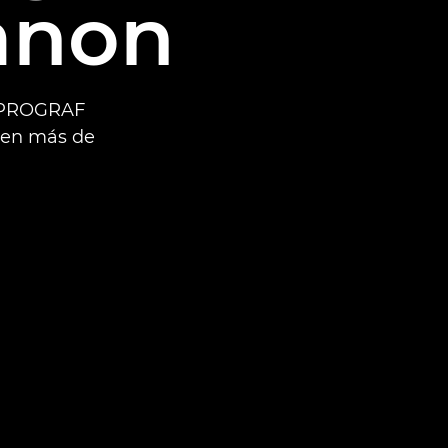
anon
gePROGRAF
 en más de