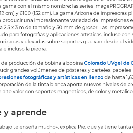
la gama con el mismo nombre: las series imagePROGRA
(112 cm) y 6100 (152 cm). La gama Arizona de impresoras 
 producir una impresionante variedad de impresiones e
ta 2,5 x 3 m de tamaño y 50 mm de grosor. Las impresora
do para fotografías y aplicaciones artísticas, incluso con
urizadas y elevadas sobre soportes que van desde el vidr
 e incluso la piedra.
s de producción de bobina a bobina
Colorado UVgel de
cir grandes volúmenes de pósteres y carteles, papeles
resiones fotográficas y artísticas en lienzo
de hasta 1,
rporación de la tinta blanca aporta nuevos niveles de cre
e alto valor con soportes magnéticos, de color y metálico
 y aprende
rabajo te enseña mucho», explica Pie, que ya tiene tanta