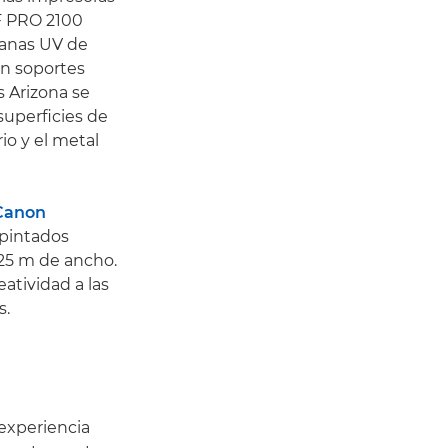
F PRO 2100
planas UV de
n soportes
s Arizona se
 superficies de
io y el metal
 Canon
 pintados
625 m de ancho.
atividad a las
s.
 experiencia