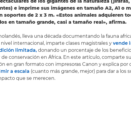
ctaculares de los gigantes de la naturaleza (jirafas,
antes) e imprime sus imágenes en tamaño A2, A1 o m
n soportes de 2 x 3 m. «Estos animales adquieren to
dos en tamaño grande, casi a tamaño real», afirma.
 holandés, lleva una década documentando la fauna africa
 nivel internacional, imparte clases magistrales y
vende 
edición limitada,
donando un porcentaje de los beneficio
 de conservación en África. En este artículo, comparte s
ión en gran formato con impresoras Canon y explica por 
mir a escala
(cuanto más grande, mejor) para dar a los su
mpacto que se merecen.