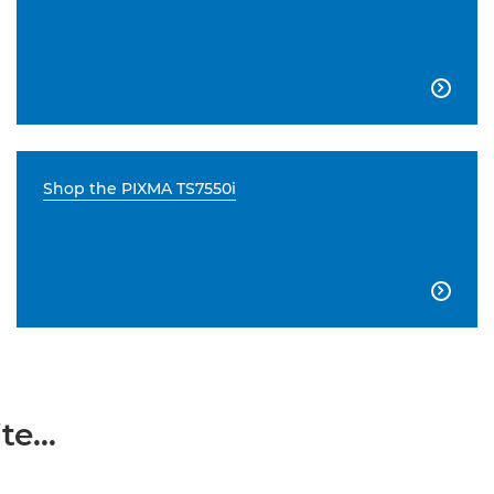

Shop the PIXMA TS7550i

e...