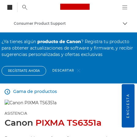
Canon Logo, back to
Consumer Product Support
Activ
Canon
¿Ya tienes algún
producto de Canon
? Registra tu producto
para obtener actualizaciones de software y firmware, y recibir
sugerencias personalizadas y ofertas exclusivas
DESCARTAR
REGÍSTRATE AHORA
Gama de productos

ENCUESTA
ASISTENCIA
Canon
PIXMA TS6351a