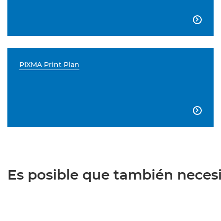

PIXMA Print Plan

Es posible que también necesit