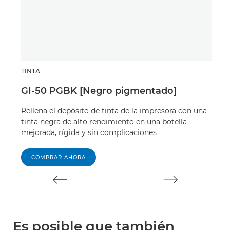
TINTA
TIN
GI-50 PGBK [Negro pigmentado]
GI-
Rellena el depósito de tinta de la impresora con una
La t
tinta negra de alto rendimiento en una botella
idea
mejorada, rígida y sin complicaciones
impr
COMPRAR AHORA
C
Es posible que también