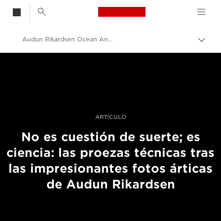
Canon Logo, back t
Audun Rikardsen Ocean And Wildlife Photographer Interview
Activ
el
Canon
hilo
de
Fotografías y vídeos profesionales
Aria
Historias
ARTÍCULO
No es cuestión de suerte; es
ciencia: las proezas técnicas tras
las impresionantes fotos árticas
de Audun Rikardsen