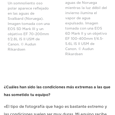
aguas de Noruega
Un somnoliento oso
mientras la luz débil del
polar aparece reflejado
invierno ilumina el
en las aguas de
vapor de agua
Svalbard (Noruega).
expulsado. Imagen
Imagen tomada con una
tomada con una EOS
EOS 5D Mark III y un
6D Mark II y un objetivo
objetivo EF 70-200mm
EF 100-400mm f/4.5-
f/2.8L IS II USM de
5.6L IS II USM de
Canon. © Audun
Canon. © Audun
Rikardsen
Rikardsen
¿Cuáles han sido las condiciones más extremas a las que
has sometido tu equipo?
«El tipo de fotografía que hago es bastante extremo y
las condiciones suelen ser muy duras. Mi equipo recibe