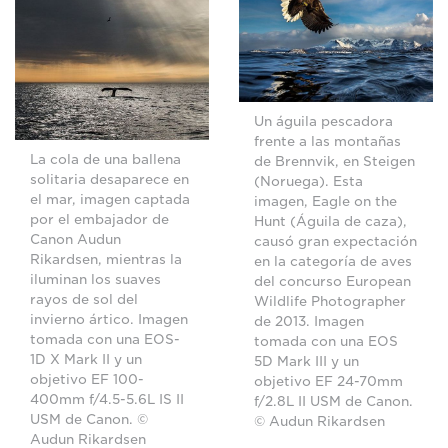
Un águila pescadora
frente a las montañas
La cola de una ballena
de Brennvik, en Steigen
solitaria desaparece en
(Noruega). Esta
el mar, imagen captada
imagen, Eagle on the
por el embajador de
Hunt (Águila de caza),
Canon Audun
causó gran expectación
Rikardsen, mientras la
en la categoría de aves
iluminan los suaves
del concurso European
rayos de sol del
Wildlife Photographer
invierno ártico. Imagen
de 2013. Imagen
tomada con una EOS-
tomada con una EOS
1D X Mark II y un
5D Mark III y un
objetivo EF 100-
objetivo EF 24-70mm
400mm f/4.5-5.6L IS II
f/2.8L II USM de Canon.
USM de Canon. ©
© Audun Rikardsen
Audun Rikardsen