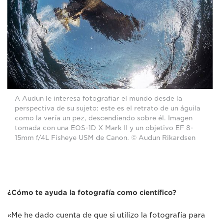
A Audun le interesa fotografiar el mundo desde la
perspectiva de su sujeto: este es el retrato de un águila
como la vería un pez, descendiendo sobre él. Imagen
tomada con una EOS-1D X Mark II y un objetivo EF 8-
15mm f/4L Fisheye USM de Canon. © Audun Rikardsen
¿Cómo te ayuda la fotografía como científico?
«Me he dado cuenta de que si utilizo la fotografía para