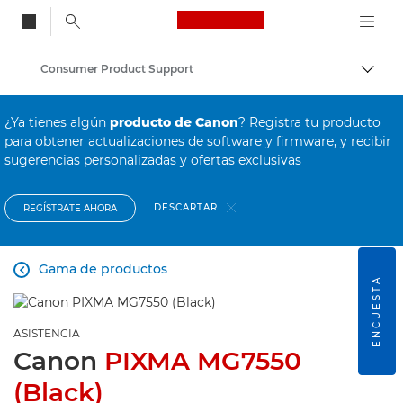
Canon Logo, back to
Consumer Product Support
Activ
Canon
¿Ya tienes algún
producto de Canon
? Registra tu producto
para obtener actualizaciones de software y firmware, y recibir
sugerencias personalizadas y ofertas exclusivas
DESCARTAR
REGÍSTRATE AHORA
Gama de productos

ENCUESTA
ASISTENCIA
Canon
PIXMA MG7550
(Black)