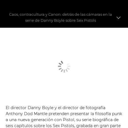
Caos, contracultura y Canon: detrás de las cámaras en la
serie de Danny Boyle sobre Sex Pistols
Detrás de las cámaras de Pistol, la nueva obra de Danny
Boyle
El equipo de Canon con el que se grabó Pistol, la serie de FX
El director Danny Boyle y el director de fotografía
Anthony Dod Mantle pretenden presentar la filosofía punk
a una nueva generación con Pistol, su serie biográfica de
seis capítulos sobre los Sex Pistols, grabada en gran parte