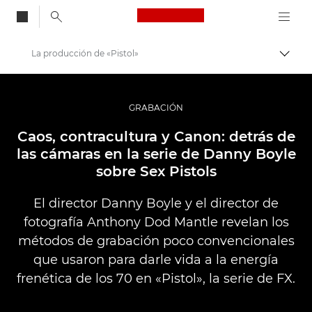
Canon Logo, back to
La producción de «Pistol»
Activ
Canon
Fotografías y vídeos profesionales
GRABACIÓN
Historias
Caos, contracultura y Canon: detrás de
las cámaras en la serie de Danny Boyle
sobre Sex Pistols
El director Danny Boyle y el director de
fotografía Anthony Dod Mantle revelan los
métodos de grabación poco convencionales
que usaron para darle vida a la energía
frenética de los 70 en «Pistol», la serie de FX.