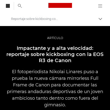
Canon Logo, back to
Reportaje sobre kickboxing con la EOS R3
Activ
Canon
Fotografías y vídeos profesionales
ARTÍCULO
Historias
Impactante y a alta velocidad:
reportaje sobre kickboxing con la EOS
R3 de Canon
El fotoperiodista Nikolai Linares puso a
prueba la nueva cámara mirrorless Full
Frame de Canon para documentar las
primeras andaduras deportivas de un joven
ambicioso tanto dentro como fuera del
gimnasio.