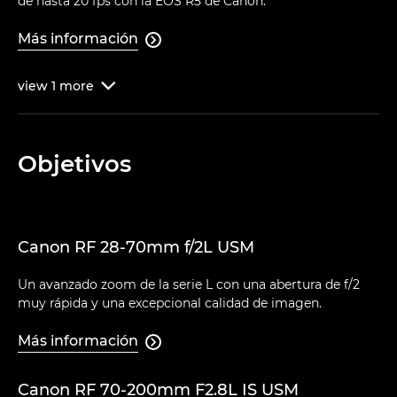
de hasta 20 fps con la EOS R5 de Canon.
Más información

view
1
more

Objetivos
Canon RF 28-70mm f/2L USM
Un avanzado zoom de la serie L con una abertura de f/2
muy rápida y una excepcional calidad de imagen.
Más información

Canon RF 70-200mm F2.8L IS USM