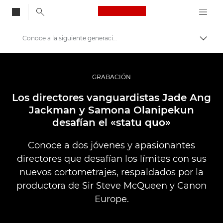
Canon Logo, back to
Conoce a la siguiente generación de cineastas
Activ
Canon
Fotografías y vídeos profesionales
GRABACIÓN
Historias
Los directores vanguardistas Jade Ang
Jackman y Samona Olanipekun
desafían el «statu quo»
Conoce a dos jóvenes y apasionantes
directores que desafían los límites con sus
nuevos cortometrajes, respaldados por la
productora de Sir Steve McQueen y Canon
Europe.