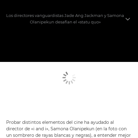
Los directores vanguardistas Jade Ang Jackman y Samona
Olanipekun desafían el «statu quo»
Conoce a los directores
Rodaje de los cortos
Probar distintos elementos del cine ha ayudado al
director de «i and i», Samona Olanipekun (en la foto con
un sombrero de rayas blancas y negras), a entender mejor