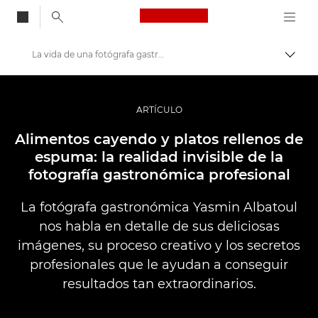
Canon Logo, back to
La vida de una fotógrafa gastronómica profesional
Activ
Canon
Fotografías y vídeos profesionales
ARTÍCULO
Historias
Alimentos cayendo y platos rellenos de
espuma: la realidad invisible de la
fotografía gastronómica profesional
La fotógrafa gastronómica Yasmin Albatoul
nos habla en detalle de sus deliciosas
imágenes, su proceso creativo y los secretos
profesionales que le ayudan a conseguir
resultados tan extraordinarios.