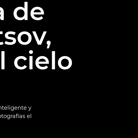
a de
tsov,
l cielo
nteligente y
tografías el