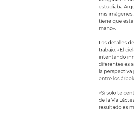
estudiaba Arqu
mis imágenes. 
tiene que estar
mano».
Los detalles d
trabajo. «El ci
intentando inm
diferentes es a
la perspectiva
entre los árb
«Si solo te cen
de la Vía Láct
resultado es m