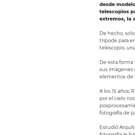
desde modelos
telescopios p
extremos, la 
De hecho, solo
trípode para e
telescopio, un
De esta forma 
sus imágenes d
elementos de p
A los 15 años, 
por el cielo n
posprocesamien
fotografía de pa
Estudió Arquit
fotografía le 