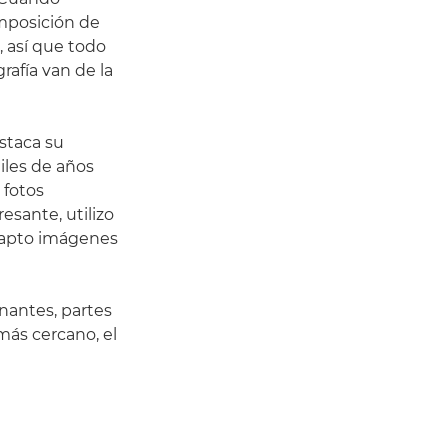
omposición de
 así que todo
grafía van de la
estaca su
iles de años
 fotos
esante, utilizo
 capto imágenes
onantes, partes
más cercano, el