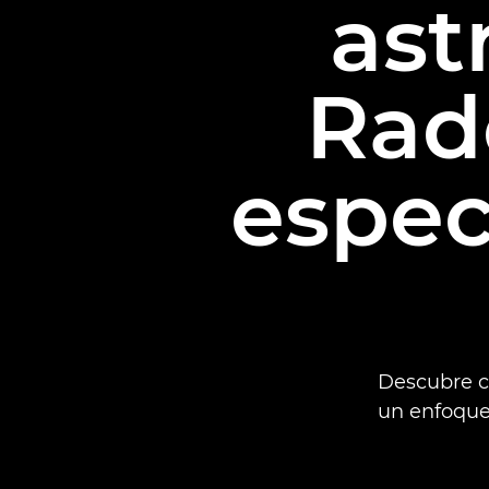
ast
Rado
especi
Descubre có
un enfoque 