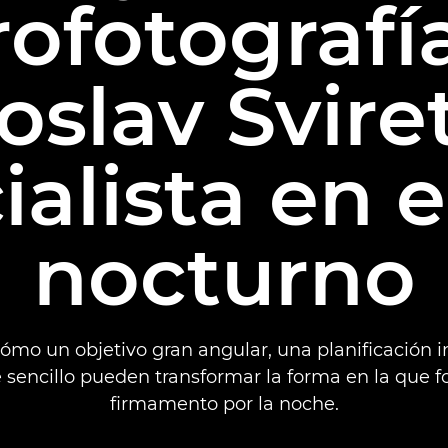
rofotografí
slav Svire
alista en e
nocturno
mo un objetivo gran angular, una planificación i
sencillo pueden transformar la forma en la que fo
firmamento por la noche.