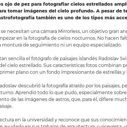
 ojo de pez para fotografiar cielos estrellados ampl
ara tomar imágenes del cielo profundo. A pesar de t
astrofotografía también es uno de los tipos más acce
 se necesitan una cámara Mirrorless, un objetivo gran an
mpezar en la fotografía de cielos nocturnos. No hacen fal
a montura de seguimiento ni un equipo especializado.
tan sencilla el fotógrafo de paisajes islandés Radoslav S
el cielo estrellado. Sus características fotos combinan 
rimer plano con un fondo impresionante de estrellas y l
Radoslav descubrió la fotografía atraído por los paisajes, 
octurno. Aprendió todo lo que pudo, especialmente sobre
to de las imágenes de astros, que, para él, difiere much
isaje.
ectura en la universidad y reconoce que sus conocimien
han ayudado en sus trabajos de arquitectura, y viceversa.