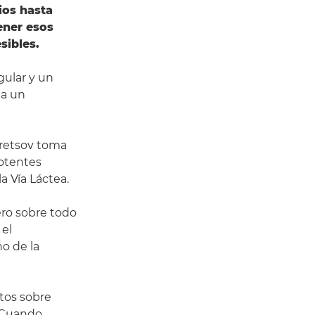
ios hasta
ener esos
sibles.
gular y un
ta un
viretsov toma
potentes
a Vía Láctea.
pero sobre todo
 el
o de la
tos sobre
 «Cuando