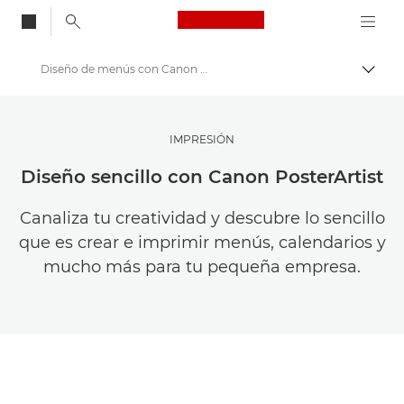
Canon Logo, back to
Diseño de menús con Canon PosterArtist
Activ
Canon
Almacena tus fotos y vídeos por menos
IMPRESIÓN
Diseño sencillo con Canon PosterArtist
Canaliza tu creatividad y descubre lo sencillo
que es crear e imprimir menús, calendarios y
mucho más para tu pequeña empresa.