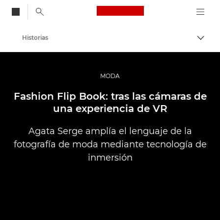
Canon Logo, back to
Historias
Activ
Canon
Fotografías y vídeos profesionales
MODA
Fashion Flip Book: tras las cámaras de
una experiencia de VR
Agata Serge amplía el lenguaje de la
fotografía de moda mediante tecnología de
inmersión