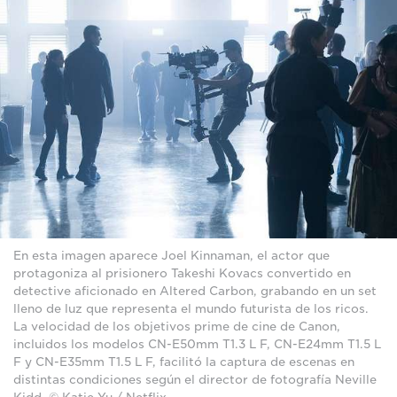
En esta imagen aparece Joel Kinnaman, el actor que
protagoniza al prisionero Takeshi Kovacs convertido en
detective aficionado en Altered Carbon, grabando en un set
lleno de luz que representa el mundo futurista de los ricos.
La velocidad de los objetivos prime de cine de Canon,
incluidos los modelos CN-E50mm T1.3 L F, CN-E24mm T1.5 L
F y CN-E35mm T1.5 L F, facilitó la captura de escenas en
distintas condiciones según el director de fotografía Neville