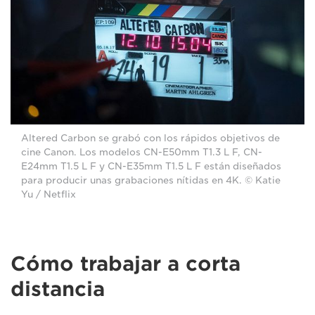
Altered Carbon se grabó con los rápidos objetivos de
cine Canon. Los modelos CN-E50mm T1.3 L F, CN-
E24mm T1.5 L F y CN-E35mm T1.5 L F están diseñados
para producir unas grabaciones nítidas en 4K. © Katie
Yu / Netflix
Cómo trabajar a corta
distancia