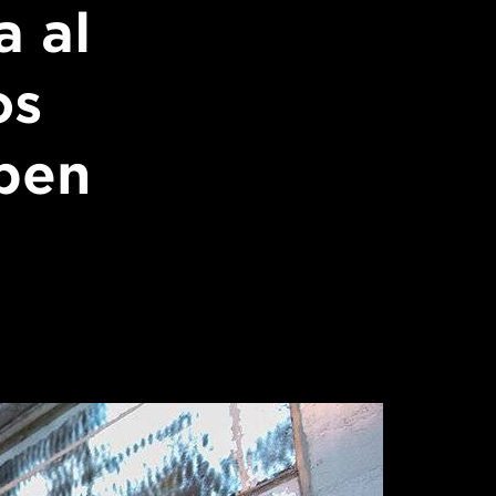
a al
os
eben