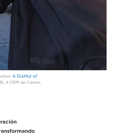
reiber
A Dishful of
8L II USM de Canon.
gración
 transformando