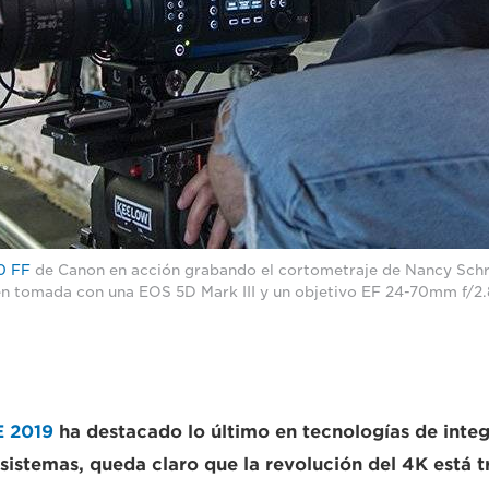
0 FF
de Canon en acción grabando el cortometraje de Nancy Sch
n tomada con una EOS 5D Mark III y un objetivo EF 24-70mm f/2.
E 2019
ha destacado lo último en tecnologías de inte
 sistemas, queda claro que la revolución del 4K está