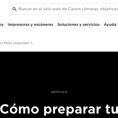
os
Impresoras y escáneres
Soluciones y servicios
Ayuda y
The Three Most Important Things To Consider About Future-Proofing With 4K Recording
ARTÍCULO
Cómo preparar t