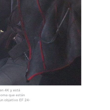
 en 4K y está
 toma que están
n objetivo EF 24-