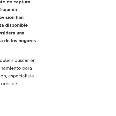
nto de captura
búsqueda
evisión han
tá disponible
nsidera una
ía de los hogares
 deben buscar en
cenamiento para
on, especialista
tores de