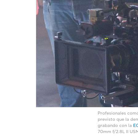
Profesionales como
previsto que la de
grabando con la
E
70mm f/2.8L II US