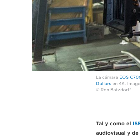
La cámara
EOS C70
Dollars
en 4K. Image
© Ron Batzdorff
Tal y como el
IS
audiovisual y de