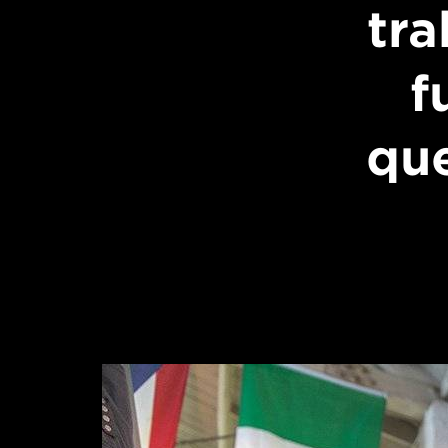
tra
f
que