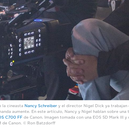
 la cineasta
Nancy Schreiber
y el director Nigel Dick ya trabajan
manda aumente. En este artículo, Nancy y Nigel hablan sobre una
OS C700 FF
de Canon. Imagen tomada con una EOS 5D Mark III y u
M de Canon. © Ron Batzdorff