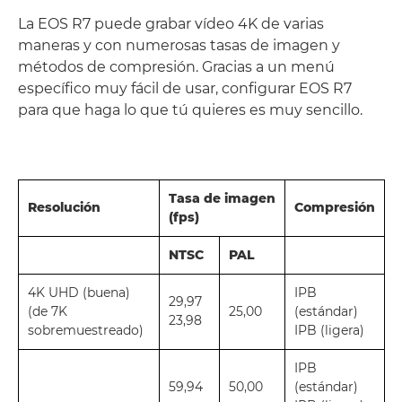
La EOS R7 puede grabar vídeo 4K de varias
maneras y con numerosas tasas de imagen y
métodos de compresión. Gracias a un menú
específico muy fácil de usar, configurar EOS R7
para que haga lo que tú quieres es muy sencillo.
Tasa de imagen
Resolución
Compresión
(fps)
NTSC
PAL
4K UHD (buena)
IPB
29,97
(de 7K
25,00
(estándar)
23,98
sobremuestreado)
IPB (ligera)
IPB
59,94
50,00
(estándar)